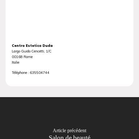
Centro Estetico Duda
Largo Guido Cencetti, 1/C
00168
Rome
Italie
Téléphone :
635504744
Article précédent
Salon de beauté