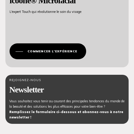
icoone® Microfacial
L'expert Touch qui révolutionne le soin du visage
COMMENCER L'EXPÉRIENCE
REJOIGNEZ-NOUS
Newsletter
Vous souhaitez vous tenir au courant des principales tendances du monde de
la beauté et des solutions les plus efficaces pour votre bien-être ?
Remplissez le formulaire ci-dessous et abonnez-vous à notre
newsletter !