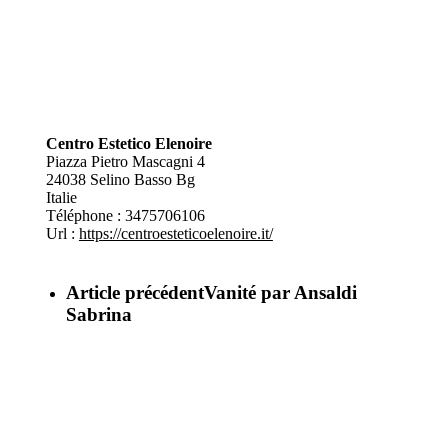
Centro Estetico Elenoire
Piazza Pietro Mascagni 4
24038
Selino Basso Bg
Italie
Téléphone :
3475706106
Url :
https://centroesteticoelenoire.it/
Article précédent
Vanité par Ansaldi
Sabrina