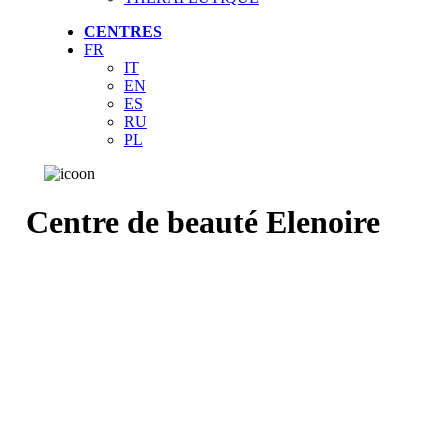
CENTRES
FR
IT
EN
ES
RU
PL
Centre de beauté Elenoire