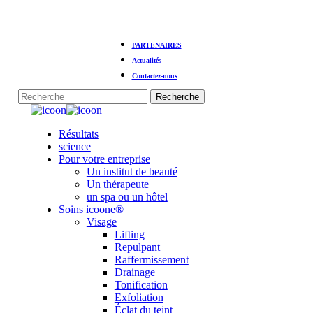
Skip
PARTENAIRES
to
main
Actualités
content
Contactez-nous
Recherche
Fermer
la
Menu
Résultats
recherche
science
Pour votre entreprise
Un institut de beauté
Un thérapeute
un spa ou un hôtel
Soins icoone®
Visage
Lifting
Repulpant
Raffermissement
Drainage
Tonification
Exfoliation
Éclat du teint