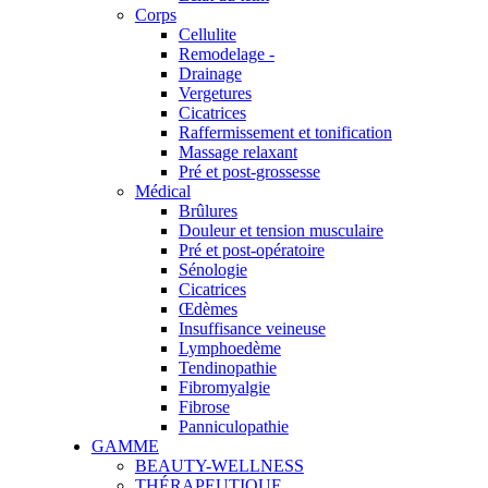
Corps
Cellulite
Remodelage -
Drainage
Vergetures
Cicatrices
Raffermissement et tonification
Massage relaxant
Pré et post-grossesse
Médical
Brûlures
Douleur et tension musculaire
Pré et post-opératoire
Sénologie
Cicatrices
Œdèmes
Insuffisance veineuse
Lymphoedème
Tendinopathie
Fibromyalgie
Fibrose
Panniculopathie
GAMME
BEAUTY-WELLNESS
THÉRAPEUTIQUE