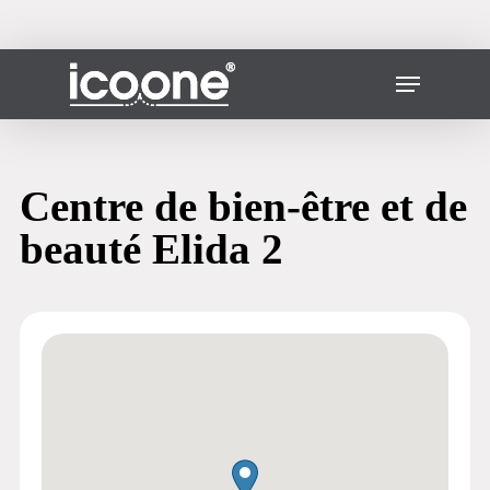
Skip
to
main
Fermer
Menu
content
le
menu
Centre de bien-être et de
beauté Elida 2