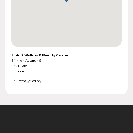
Elida 2 Wellnes& Beauty Center
54 Khan Asparuh St
1421
Sofia
Bulgarie
Url :
https://elida.bg/