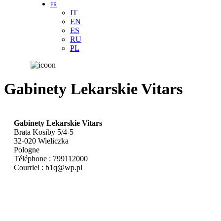
FR
IT
EN
ES
RU
PL
Gabinety Lekarskie Vitars
Gabinety Lekarskie Vitars
Brata Kosiby 5/4-5
32-020
Wieliczka
Pologne
Téléphone :
799112000
Courriel :
b1q@wp.pl