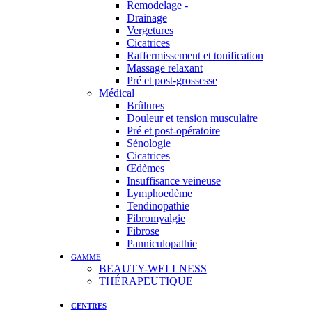
Remodelage -
Drainage
Vergetures
Cicatrices
Raffermissement et tonification
Massage relaxant
Pré et post-grossesse
Médical
Brûlures
Douleur et tension musculaire
Pré et post-opératoire
Sénologie
Cicatrices
Œdèmes
Insuffisance veineuse
Lymphoedème
Tendinopathie
Fibromyalgie
Fibrose
Panniculopathie
GAMME
BEAUTY-WELLNESS
THÉRAPEUTIQUE
CENTRES