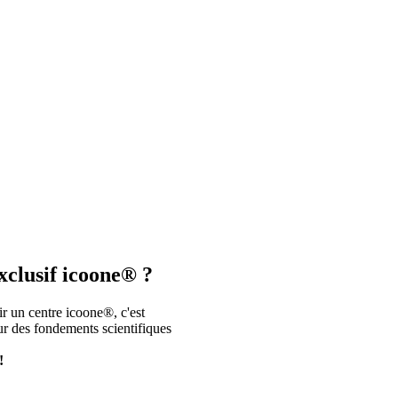
xclusif icoone® ?
r un centre icoone®, c'est
ur des fondements scientifiques
!