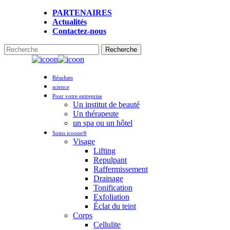
Skip
PARTENAIRES
to
Actualités
main
Contactez-nous
content
Recherche
Fermer
la
Menu
recherche
Résultats
science
Pour votre entreprise
Un institut de beauté
Un thérapeute
un spa ou un hôtel
Soins icoone®
Visage
Lifting
Repulpant
Raffermissement
Drainage
Tonification
Exfoliation
Éclat du teint
Corps
Cellulite