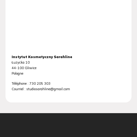
Instytut Kosmetyczny Sarahline
Łużycka 10
44-100
Gliwice
Pologne
Téléphone :
730 205 303
Courriel :
studiosarahline@gmail.com