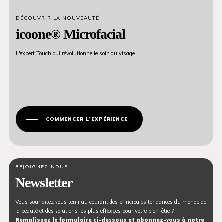
DÉCOUVRIR LA NOUVEAUTÉ
icoone® Microfacial
L'expert Touch qui révolutionne le soin du visage
COMMENCER L'EXPÉRIENCE
REJOIGNEZ-NOUS
Newsletter
Vous souhaitez vous tenir au courant des principales tendances du monde de
la beauté et des solutions les plus efficaces pour votre bien-être ?
Remplissez le formulaire ci-dessous et abonnez-vous à notre