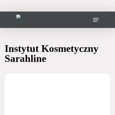
Skip
to
main
Menu
content
Instytut Kosmetyczny
Sarahline