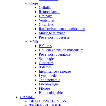
Corps
Cellulite
Remodelage -
Drainage
Vergetures
Cicatrices
Raffermissement et tonification
Massage relaxant
Pré et post-grossesse
Médical
Brûlures
Douleur et tension musculaire
Pré et post-opératoire
Sénologie
Cicatrices
Œdèmes
Insuffisance veineuse
Lymphoedème
Tendinopathie
Fibromyalgie
Fibrose
Panniculopathie
GAMME
BEAUTY-WELLNESS
THÉRAPEUTIQUE