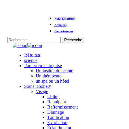
Skip
PARTENAIRES
to
main
Actualités
content
Contactez-nous
Recherche
Fermer
la
Menu
Résultats
recherche
science
Pour votre entreprise
Un institut de beauté
Un thérapeute
un spa ou un hôtel
Soins icoone®
Visage
Lifting
Repulpant
Raffermissement
Drainage
Tonification
Exfoliation
Éclat du teint