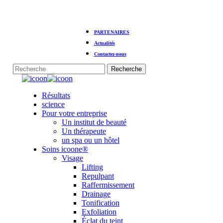
Skip
PARTENAIRES
to
main
Actualités
content
Contactez-nous
Recherche
Fermer
la
Menu
Résultats
recherche
science
Pour votre entreprise
Un institut de beauté
Un thérapeute
un spa ou un hôtel
Soins icoone®
Visage
Lifting
Repulpant
Raffermissement
Drainage
Tonification
Exfoliation
Éclat du teint