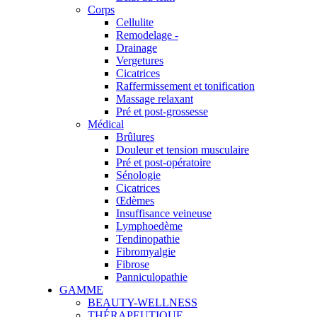
Corps
Cellulite
Remodelage -
Drainage
Vergetures
Cicatrices
Raffermissement et tonification
Massage relaxant
Pré et post-grossesse
Médical
Brûlures
Douleur et tension musculaire
Pré et post-opératoire
Sénologie
Cicatrices
Œdèmes
Insuffisance veineuse
Lymphoedème
Tendinopathie
Fibromyalgie
Fibrose
Panniculopathie
GAMME
BEAUTY-WELLNESS
THÉRAPEUTIQUE