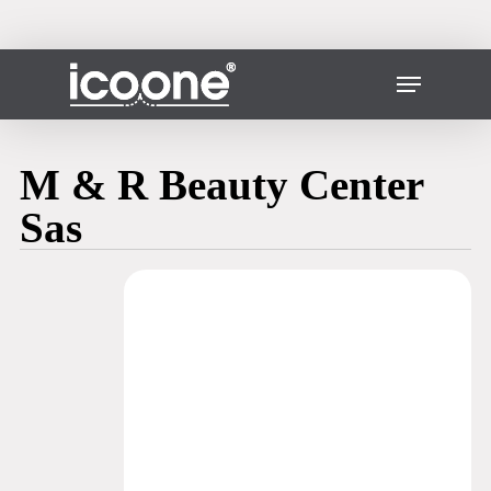
Skip
to
main
Fermer
Menu
content
le
menu
M & R Beauty Center
Sas