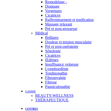
Remodelage -
Drainage
Vergetures
Cicatrices
Raffermissement et tonification
Massage relaxant
Pré et post-grossesse
Médical
Brûlures
Douleur et tension musculaire
Pré et post-opératoire
Sénologie
Cicatrices
Œdèmes
Insuffisance veineuse
Lymphoedème
Tendinopathie
Fibromyalgie
Fibrose
Panniculopathie
GAMME
BEAUTY-WELLNESS
THÉRAPEUTIQUE
CENTRES