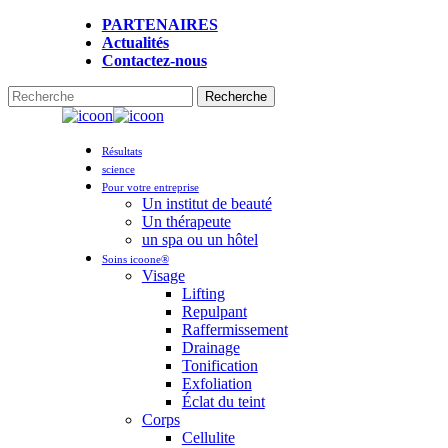
Skip
PARTENAIRES
to
Actualités
main
Contactez-nous
content
Recherche
Fermer
la
Menu
recherche
Résultats
science
Pour votre entreprise
Un institut de beauté
Un thérapeute
un spa ou un hôtel
Soins icoone®
Visage
Lifting
Repulpant
Raffermissement
Drainage
Tonification
Exfoliation
Éclat du teint
Corps
Cellulite