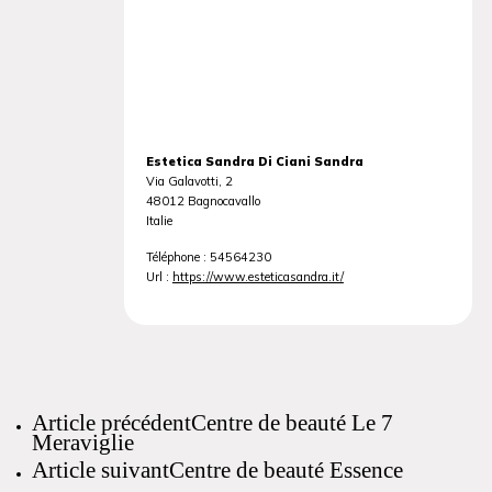
Estetica Sandra Di Ciani Sandra
Via Galavotti, 2
48012
Bagnocavallo
Italie
Téléphone :
54564230
Url :
https://www.esteticasandra.it/
Article précédent
Centre de beauté Le 7
Meraviglie
Article suivant
Centre de beauté Essence