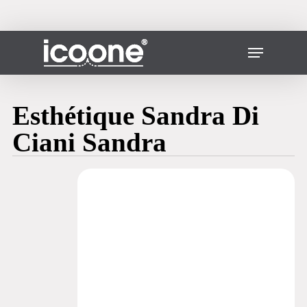
Skip
to
main
Fermer
Menu
content
le
menu
Esthétique Sandra Di
Ciani Sandra