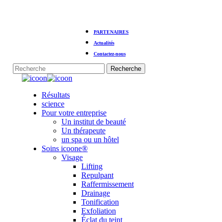
Skip
PARTENAIRES
to
main
Actualités
content
Contactez-nous
Recherche
Fermer
la
Menu
Résultats
recherche
science
Pour votre entreprise
Un institut de beauté
Un thérapeute
un spa ou un hôtel
Soins icoone®
Visage
Lifting
Repulpant
Raffermissement
Drainage
Tonification
Exfoliation
Éclat du teint