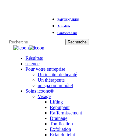
Skip
PARTENAIRES
to
main
Actualités
content
Contactez-nous
Recherche
Fermer
la
Menu
Résultats
recherche
science
Pour votre entreprise
Un institut de beauté
Un thérapeute
un spa ou un hôtel
Soins icoone®
Visage
Lifting
Repulpant
Raffermissement
Drainage
Tonification
Exfoliation
Éclat du teint