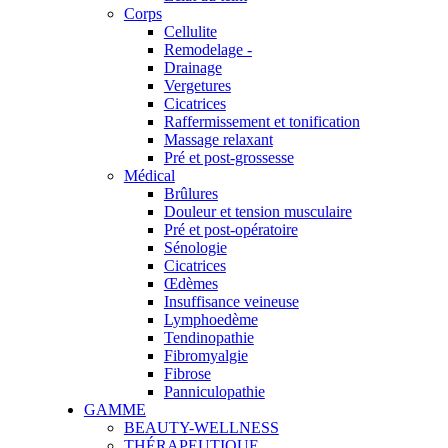
Corps
Cellulite
Remodelage -
Drainage
Vergetures
Cicatrices
Raffermissement et tonification
Massage relaxant
Pré et post-grossesse
Médical
Brûlures
Douleur et tension musculaire
Pré et post-opératoire
Sénologie
Cicatrices
Œdèmes
Insuffisance veineuse
Lymphoedème
Tendinopathie
Fibromyalgie
Fibrose
Panniculopathie
GAMME
BEAUTY-WELLNESS
THÉRAPEUTIQUE