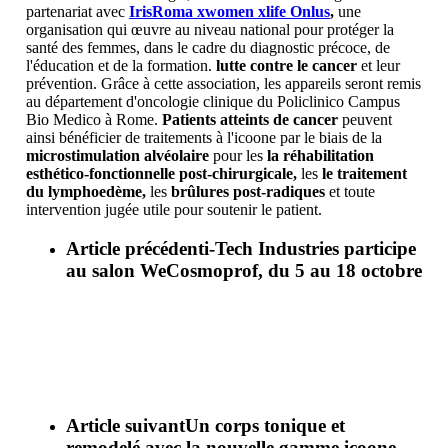
partenariat avec
IrisRoma xwomen xlife Onlus
,
une
organisation qui œuvre au niveau national pour protéger la
santé des femmes, dans le cadre du diagnostic précoce, de
l'éducation et de la formation.
lutte contre le cancer
et leur
prévention. Grâce à cette association, les appareils seront remis
au département d'oncologie clinique du Policlinico Campus
Bio Medico à Rome.
Patients atteints de cancer
peuvent
ainsi bénéficier de traitements à l'icoone par le biais de la
microstimulation alvéolaire
pour les
la réhabilitation
esthético-fonctionnelle post-chirurgicale,
les
le traitement
du lymphoedème,
les
brûlures post-radiques
et toute
intervention jugée utile pour soutenir le patient.
Article précédent
i-Tech Industries participe
au salon WeCosmoprof, du 5 au 18 octobre
Article suivant
Un corps tonique et
remodelé avec la nouvelle gamme icoone