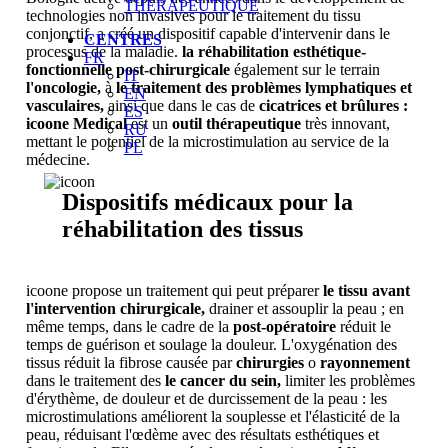
THÉRAPEUTIQUE
technologies non invasives pour le traitement du tissu
conjonctif, a créé un dispositif capable d'intervenir dans le
CENTRES
processus de la maladie.
la réhabilitation esthétique-
FR
fonctionnelle post-chirurgicale
également sur le terrain
IT
l'oncologie,
à
le traitement des problèmes lymphatiques et
EN
vasculaires,
ainsi que dans le cas de
cicatrices et brûlures :
ES
icoone Medical
est un
outil thérapeutique
très innovant,
RU
mettant le potentiel de la microstimulation au service de la
PL
médecine.
Dispositifs médicaux pour la
réhabilitation des tissus
icoone propose un traitement qui peut préparer
le tissu avant
l'intervention chirurgicale,
drainer et assouplir la peau ; en
même temps, dans le cadre de la
post-opératoire
réduit le
temps de guérison et soulage la douleur. L'oxygénation des
tissus réduit la fibrose causée par
chirurgies
o
rayonnement
dans le traitement des
le cancer du sein,
limiter les problèmes
d'érythème, de douleur et de durcissement de la peau : les
microstimulations améliorent la souplesse et l'élasticité de la
peau, réduisant l'œdème avec des résultats esthétiques et