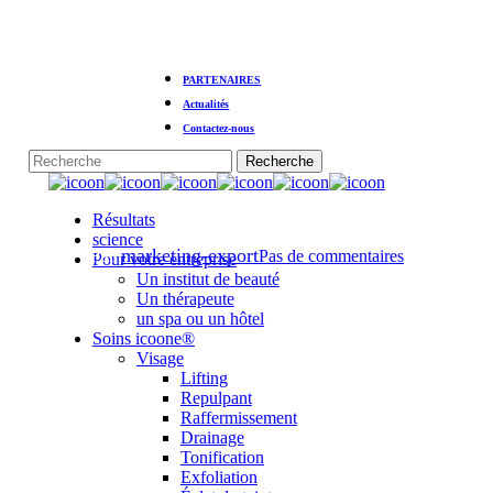
Skip
to
main
content
PARTENAIRES
Actualités
Actualités
Contactez-nous
Innovation technologique
Recherche
Fermer
liée à la médecine esthétique
la
Menu
Résultats
recherche
science
Par
marketing-export
Pas de commentaires
Pour votre entreprise
Un institut de beauté
Un thérapeute
un spa ou un hôtel
Soins icoone®
Visage
Lifting
Repulpant
Raffermissement
Drainage
Tonification
Exfoliation