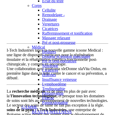
Éclat du teint
Corps
Cellulite
Remodelage -
Drainage
Vergetures
Cicatrices
Raffermissement et tonification
Massage relaxant
Pré et post-grossesse
Médical
I-Tech Industries lance la nouvelle gamme icoone Medical :
Brûlures
une ligne de dispositifs médicaux pour la régénération
Douleur et tension musculaire
tissulaire et la réhabilitation esthético-fonctionnelle post-
Pré et post-opératoire
chirurgicale, y compris en oncologie.
Sénologie
Une collaboration avec IrisRoma xleDonne xlaVita Onlus, en
Cicatrices
première ligne dans la lutte contre le cancer et sa prévention, a
Œdèmes
débuté.
Insuffisance veineuse
Lymphoedème
Tendinopathie
La
recherche médicale
va de plus en plus de pair avec
Fibromyalgie
la’
l'innovation technologique,
et presque tous les domaines
Fibrose
de soins sont liés au développement de nouvelles technologies.
Panniculopathie
Le secteur des soins de santé ne fait pas exception à la règle.
GAMME
soins de la peau : i-Tech Industries,
une entreprise de
BEAUTY-WELLNESS
Bologne active depuis des années dans le développement de