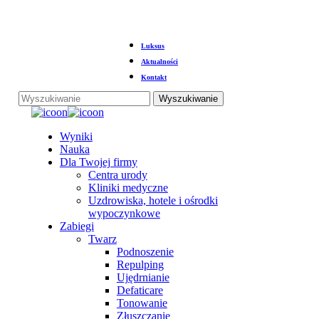
Przejdź
Luksus
do
głównej
Aktualności
treści
Kontakt
Wyszukiwanie
Zamknij
wyszukiwanie
Menu
Wyniki
Nauka
Dla Twojej firmy
Centra urody
Kliniki medyczne
Uzdrowiska, hotele i ośrodki
wypoczynkowe
Zabiegi
Twarz
Podnoszenie
Repulping
Ujędrnianie
Defaticare
Tonowanie
Złuszczanie