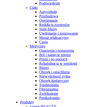
Podświetlenie
Ciało
Antycellulit
Przebudowa
Opróżnianie
Redukcja rozstępów
Stare blizny
Ujędrnianie i tonizowanie
Masaż relaksacyjny
Ciąża
Medyczny
Oparzenia i poparzenia
Ból i napięcie mięśni
Przed i po operacji
Rehabilitacja w senologii
Blizny
Obrzęk i opuchlizna
Niewydolność żylna
Obrzęk limfatyczny
Tendinopatia
Fibromialgia
Zwłóknienie
Panikulopatia
Produkty
icoone BEAUTY