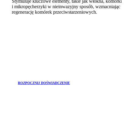
Stymuluje kluczowe elementy, takie jak włókna, komórki
i mikropęcherzyki w nieinwazyjny sposób, wzmacniając
regenerację komórek przeciwstarzeniowych.
ROZPOCZNIJ DOŚWIADCZENIE
DOŁĄCZ DO
Newsletter