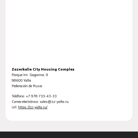
Zazerkalie City Housing Complex
Parque Im. Gagarina, 9
98600
Yalta
Federación de Rusia
Teléfono:
+7 978 733-43-33
Correo electrónico:
sales@zz-yalta.ru
Url:
https://zz-yalta.ru/