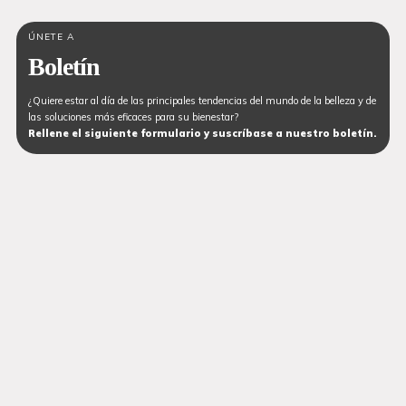
ÚNETE A
Boletín
¿Quiere estar al día de las principales tendencias del mundo de la belleza y de
las soluciones más eficaces para su bienestar?
Rellene el siguiente formulario y suscríbase a nuestro boletín.