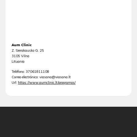
Aum Clinic
Z. Sierakausko G. 25
3105
Vilna
Lituania
Teléfono:
37061811108
Correo electrónico:
viasana@viasana.lt
Url:
https://www.aumclinic.lt/programos/