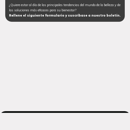
¿Quiere estar al día de las principales tendencias del mundo de la belleza y de
las soluciones más eficaces para su bienestar?
Rellene el siguiente formulario y suscríbase a nuestro boletín.