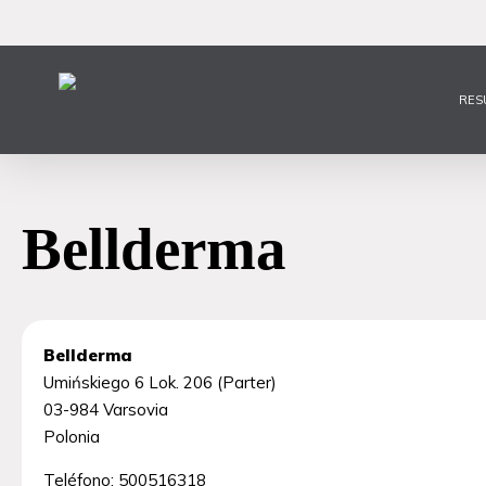
Ir
al
contenido
principal
RES
Bellderma
Bellderma
Umińskiego 6 Lok. 206 (Parter)
03-984
Varsovia
Polonia
Teléfono:
500516318