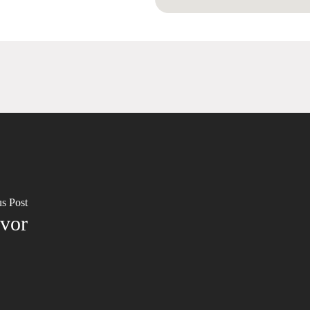
us Post
avor