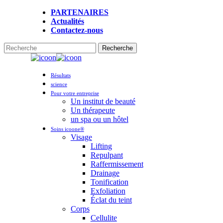
Skip
PARTENAIRES
to
Actualités
main
Contactez-nous
content
Recherche
Fermer
la
Menu
recherche
Résultats
science
Pour votre entreprise
Un institut de beauté
Un thérapeute
un spa ou un hôtel
Soins icoone®
Visage
Lifting
Repulpant
Raffermissement
Drainage
Tonification
Exfoliation
Éclat du teint
Corps
Cellulite