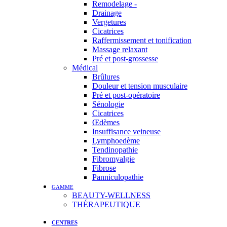
Remodelage -
Drainage
Vergetures
Cicatrices
Raffermissement et tonification
Massage relaxant
Pré et post-grossesse
Médical
Brûlures
Douleur et tension musculaire
Pré et post-opératoire
Sénologie
Cicatrices
Œdèmes
Insuffisance veineuse
Lymphoedème
Tendinopathie
Fibromyalgie
Fibrose
Panniculopathie
GAMME
BEAUTY-WELLNESS
THÉRAPEUTIQUE
CENTRES