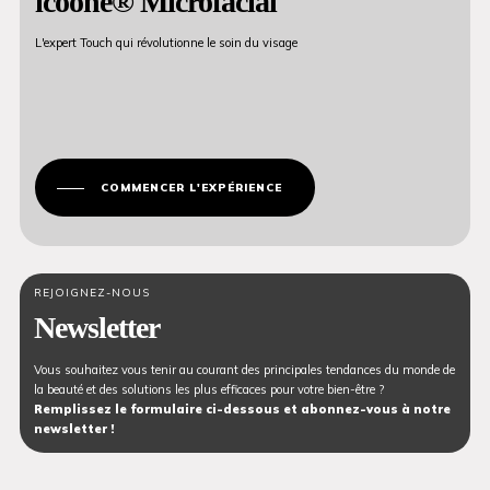
icoone® Microfacial
L'expert Touch qui révolutionne le soin du visage
COMMENCER L'EXPÉRIENCE
REJOIGNEZ-NOUS
Newsletter
Vous souhaitez vous tenir au courant des principales tendances du monde de
la beauté et des solutions les plus efficaces pour votre bien-être ?
Remplissez le formulaire ci-dessous et abonnez-vous à notre
newsletter !